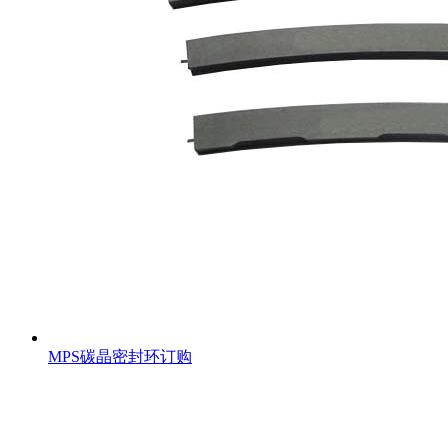
MPS碳晶密封环订购