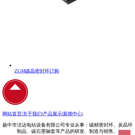
ZGM碳晶密封环订购
网站首页
|
关于我们
|
产品展示
|
新闻中心
|
扬中市洁达电站设备有限公司专业从事：碳精密封环、炭晶环
制品、碳石墨轴套等产品的研发、制造与销售。